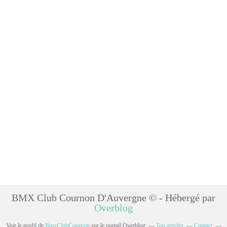
BMX Club Cournon D'Auvergne © - Hébergé par
Overblog
Voir le profil de
BmxClubCournon
sur le portail Overblog
Top articles
Contact