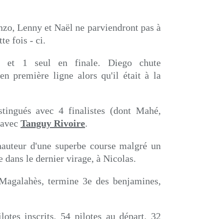
nzo, Lenny et Naël ne parviendront pas à
e fois - ci.
 et 1 seul en finale. Diego chute
n première ligne alors qu'il était à la
stingués avec 4 finalistes (dont Mahé,
e avec
Tanguy Rivoire
.
hauteur d'une superbe course malgré un
e dans le dernier virage, à Nicolas.
 Magalahès, termine 3e des benjamines,
lotes inscrits, 54 pilotes au départ, 32