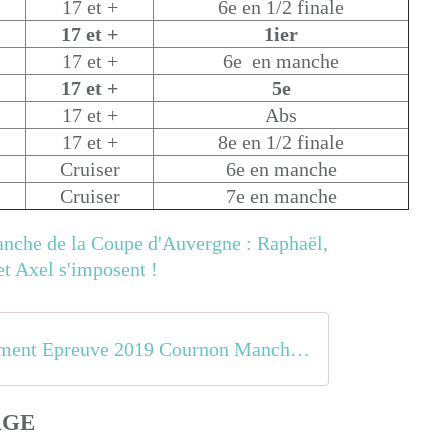
17 et +
6e en 1/2 finale
17 et +
1ier
17 et +
6e en manche
17 et +
5e
17 et +
Abs
17 et +
8e en 1/2 finale
Cruiser
6e en manche
Cruiser
7e en manche
Classement Epreuve 2019 Cournon Manche 1 COUPE AUVERGNE v2
AGE