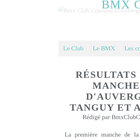
BMX 
Le Club
Le BMX
Les c
RÉSULTATS
MANCHE
D'AUVERG
TANGUY ET A
Rédigé par BmxClubCo
La première manche de la