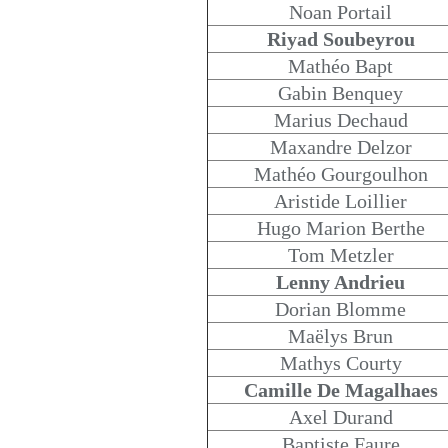
Noan Portail
Riyad Soubeyrou
Mathéo Bapt
Gabin Benquey
Marius Dechaud
Maxandre Delzor
Mathéo Gourgoulhon
Aristide Loillier
Hugo Marion Berthe
Tom Metzler
Lenny Andrieu
Dorian Blomme
Maëlys Brun
Mathys Courty
Camille De Magalhaes
Axel Durand
Baptiste Faure