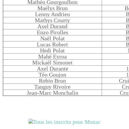
Mathéo Gourgoulhon
Maëlys Brun
B
Lenny Andrieu
B
Mathys Courty
B
Axel Durand
B
Enzo Pirolles
B
Naël Polat
B
Lucas Robert
B
Hedi Polat
Mahé Eyroa
Mickaël Simonet
Axel Durante
1
Téo Goujon
1
Robin Brun
Cru
Tanguy Rivoire
Cru
Jean-Marc Monchalin
Cru