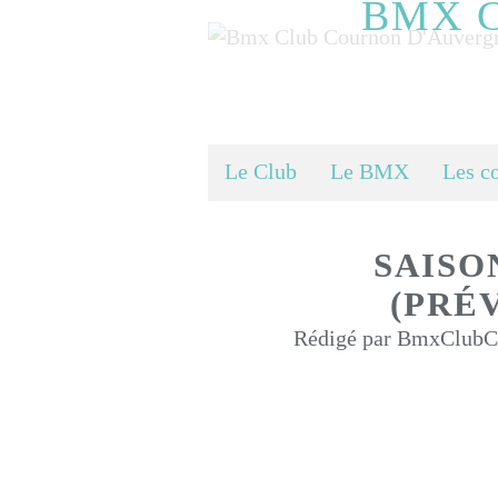
BMX 
Le Club
Le BMX
Les c
SAISON
(PRÉ
Rédigé par BmxClubCo