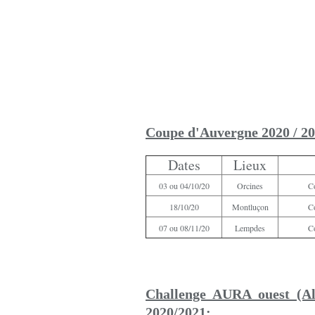
Coupe d'Auvergne 2020 / 20
Dates
Lieux
03 ou 04/10/20
Orcines
C
18/10/20
Montluçon
C
07 ou 08/11/20
Lempdes
C
Challenge AURA ouest (Al
2020/2021: