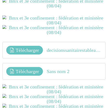
Télécharger
decisionssanitairestableau09042021
Télécharger
Sans nom 2