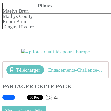
Pilotes
Maëlys Brun
Mathys Courty
Robin Brun
Tanguy Rivoire
Télécharger
Engagements-Challenge-Européen-et-Championnats-dEurope-Zolder-BEL-1
PARTAGER CETTE PAGE
S'inscrire à la newsletter