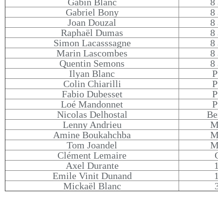
Gabin Blanc
8 
Gabriel Bony
8 
Joan Douzal
8 
Raphaël Dumas
8 
Simon Lacasssagne
8 
Marin Lascombes
8 
Quentin Semons
8 
Ilyan Blanc
P
Colin Chiarilli
P
Fabio Dubesset
P
Loé Mandonnet
P
Nicolas Delhostal
Be
Lenny Andrieu
M
Amine Boukahchba
M
Tom Joandel
M
Clément Lemaire
Axel Durante
Emile Vinit Dunand
Mickaël Blanc