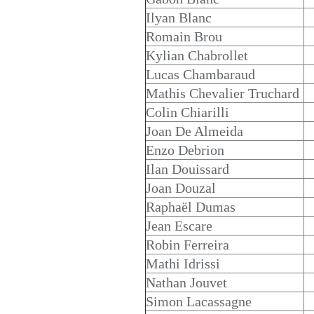
Ilyan Blanc
Romain Brou
Kylian Chabrollet
Lucas Chambaraud
Mathis Chevalier Truchard
Colin Chiarilli
Joan De Almeida
Enzo Debrion
Ilan Douissard
Joan Douzal
Raphaël Dumas
Jean Escare
Robin Ferreira
Mathi Idrissi
Nathan Jouvet
Simon Lacassagne