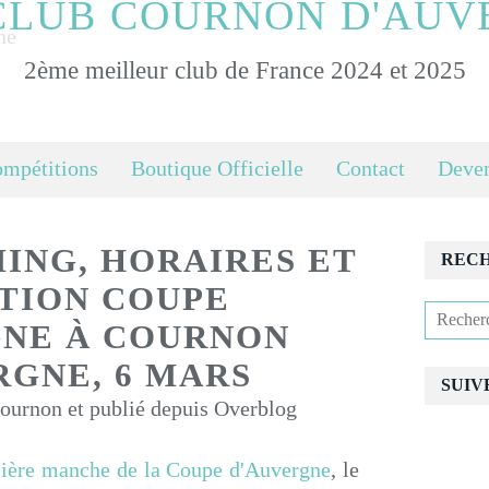
CLUB COURNON D'AUV
2ème meilleur club de France 2024 et 2025
ompétitions
Boutique Officielle
Contact
Deven
MING, HORAIRES ET
REC
ATION COUPE
NE À COURNON
RGNE, 6 MARS
SUIV
urnon et publié depuis Overblog
ière manche de la Coupe d'Auvergne
, le