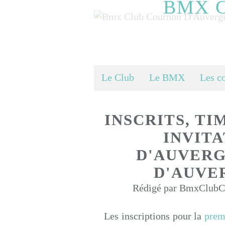
BMX 
Le Club
Le BMX
Les c
INSCRITS, TI
INVIT
D'AUVERG
D'AUVE
Rédigé par BmxClubCo
Les inscriptions pour la
prem