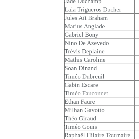
Jade Duchamp
Laia Trigueros Ducher
Jules Aït Braham
Marius Anglade
Gabriel Bony
Nino De Azevedo
Trévis Deplaine
Mathis Caroline
Soan Dinand
Timéo Dubreuil
Gabin Escare
Timéo Fauconnet
Ethan Faure
Milhan Gavotto
Théo Giraud
Timéo Gouis
Raphaël Hilaire Tournaire