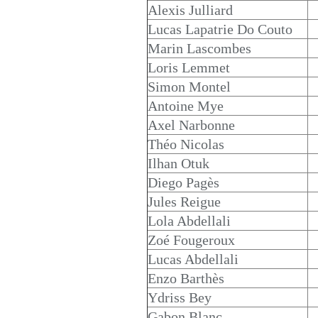
Alexis Julliard
Lucas Lapatrie Do Couto
Marin Lascombes
Loris Lemmet
Simon Montel
Antoine Mye
Axel Narbonne
Théo Nicolas
Ilhan Otuk
Diego Pagès
Jules Reigue
Lola Abdellali
Zoé Fougeroux
Lucas Abdellali
Enzo Barthès
Ydriss Bey
Gabon Blanc