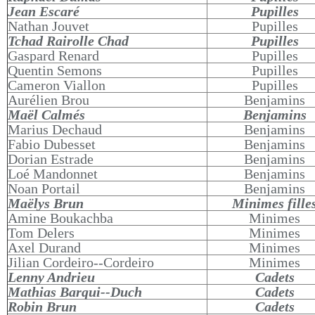
Jean Escaré
Pupilles
Nathan Jouvet
Pupilles
Tchad Rairolle Chad
Pupilles
Gaspard Renard
Pupilles
Quentin Semons
Pupilles
Cameron Viallon
Pupilles
Aurélien Brou
Benjamins
Maël Calmés
Benjamins
Marius Dechaud
Benjamins
Fabio Dubesset
Benjamins
Dorian Estrade
Benjamins
Loé Mandonnet
Benjamins
Noan Portail
Benjamins
Maëlys Brun
Minimes fille
Amine Boukachba
Minimes
Tom Delers
Minimes
Axel Durand
Minimes
Jilian Cordeiro--Cordeiro
Minimes
Lenny Andrieu
Cadets
Mathias Barqui--Duch
Cadets
Robin Brun
Cadets