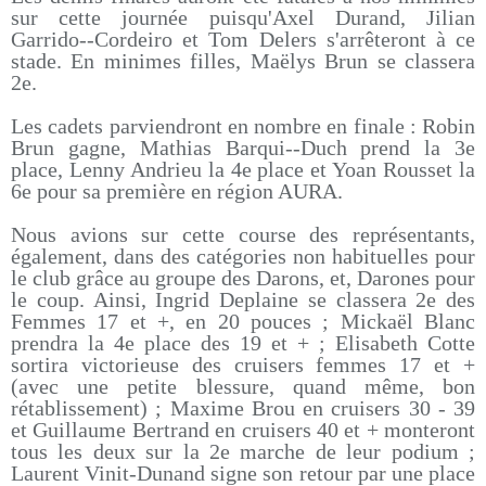
sur cette journée puisqu'Axel Durand, Jilian
Garrido--Cordeiro et Tom Delers s'arrêteront à ce
stade. En minimes filles, Maëlys Brun se classera
2e.
Les cadets parviendront en nombre en finale : Robin
Brun gagne, Mathias Barqui--Duch prend la 3e
place, Lenny Andrieu la 4e place et Yoan Rousset la
6e pour sa première en région AURA.
Nous avions sur cette course des représentants,
également, dans des catégories non habituelles pour
le club grâce au groupe des Darons, et, Darones pour
le coup. Ainsi, Ingrid Deplaine se classera 2e des
Femmes 17 et +, en 20 pouces ; Mickaël Blanc
prendra la 4e place des 19 et + ; Elisabeth Cotte
sortira victorieuse des cruisers femmes 17 et +
(avec une petite blessure, quand même, bon
rétablissement) ; Maxime Brou en cruisers 30 - 39
et Guillaume Bertrand en cruisers 40 et + monteront
tous les deux sur la 2e marche de leur podium ;
Laurent Vinit-Dunand signe son retour par une place