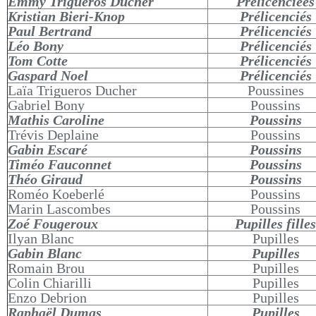
Emmy Trigueros Ducher
Prélicenciées
Kristian Bieri-Knop
Prélicenciés
Paul Bertrand
Prélicenciés
Léo Bony
Prélicenciés
Tom Cotte
Prélicenciés
Gaspard Noel
Prélicenciés
Laïa Trigueros Ducher
Poussines
Gabriel Bony
Poussins
Mathis Caroline
Poussins
Trévis Deplaine
Poussins
Gabin Escaré
Poussins
Timéo Fauconnet
Poussins
Théo Giraud
Poussins
Roméo Koeberlé
Poussins
Marin Lascombes
Poussins
Zoé Fougeroux
Pupilles filles
Ilyan Blanc
Pupilles
Gabin Blanc
Pupilles
Romain Brou
Pupilles
Colin Chiarilli
Pupilles
Enzo Debrion
Pupilles
Raphaël Dumas
Pupilles