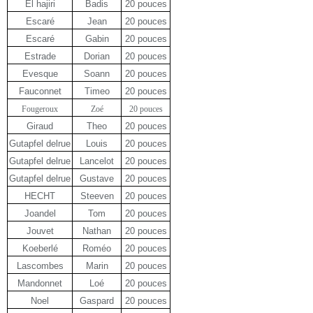
El hajiri
Badis
20 pouces
Escaré
Jean
20 pouces
Escaré
Gabin
20 pouces
Estrade
Dorian
20 pouces
Evesque
Soann
20 pouces
Fauconnet
Timeo
20 pouces
Fougeroux
Zoé
20 pouces
Giraud
Theo
20 pouces
Gutapfel delrue
Louis
20 pouces
Gutapfel delrue
Lancelot
20 pouces
Gutapfel delrue
Gustave
20 pouces
HECHT
Steeven
20 pouces
Joandel
Tom
20 pouces
Jouvet
Nathan
20 pouces
Koeberlé
Roméo
20 pouces
Lascombes
Marin
20 pouces
Mandonnet
Loé
20 pouces
Noel
Gaspard
20 pouces