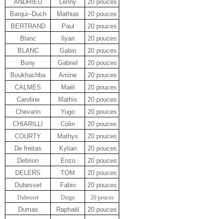
ANDRIEU
Lenny
20 pouces
Barqui--Duch
Mathias
20 pouces
BERTRAND
Paul
20 pouces
Blanc
Ilyan
20 pouces
BLANC
Gabin
20 pouces
Bony
Gabriel
20 pouces
Boukhachba
Amine
20 pouces
CALMES
Maël
20 pouces
Caroline
Mathis
20 pouces
Chevarin
Yugo
20 pouces
CHIARILLI
Colin
20 pouces
COURTY
Mathys
20 pouces
De freitas
Kylian
20 pouces
Debrion
Enzo
20 pouces
DELERS
TOM
20 pouces
Dubesset
Fabio
20 pouces
Dubesset
Diego
20 pouces
Dumas
Raphaël
20 pouces