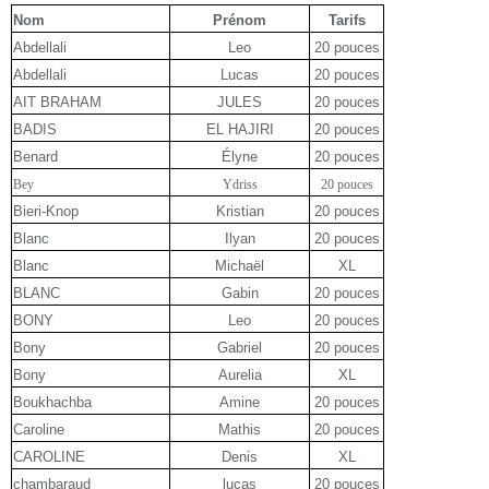
Nom
Prénom
Tarifs
Abdellali
Leo
20 pouces
Abdellali
Lucas
20 pouces
AIT BRAHAM
JULES
20 pouces
BADIS
EL HAJIRI
20 pouces
Benard
Élyne
20 pouces
Bey
Ydriss
20 pouces
Bieri-Knop
Kristian
20 pouces
Blanc
Ilyan
20 pouces
Blanc
Michaël
XL
BLANC
Gabin
20 pouces
BONY
Leo
20 pouces
Bony
Gabriel
20 pouces
Bony
Aurelia
XL
Boukhachba
Amine
20 pouces
Caroline
Mathis
20 pouces
CAROLINE
Denis
XL
chambaraud
lucas
20 pouces