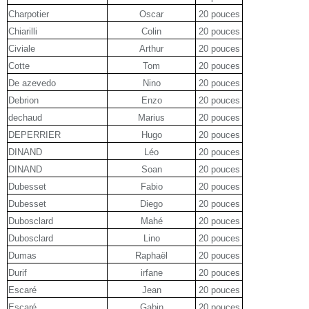
Charpotier
Oscar
20 pouces
Chiarilli
Colin
20 pouces
Civiale
Arthur
20 pouces
Cotte
Tom
20 pouces
De azevedo
Nino
20 pouces
Debrion
Enzo
20 pouces
dechaud
Marius
20 pouces
DEPERRIER
Hugo
20 pouces
DINAND
Léo
20 pouces
DINAND
Soan
20 pouces
Dubesset
Fabio
20 pouces
Dubesset
Diego
20 pouces
Dubosclard
Mahé
20 pouces
Dubosclard
Lino
20 pouces
Dumas
Raphaël
20 pouces
Durif
irfane
20 pouces
Escaré
Jean
20 pouces
Escaré
Gabin
20 pouces