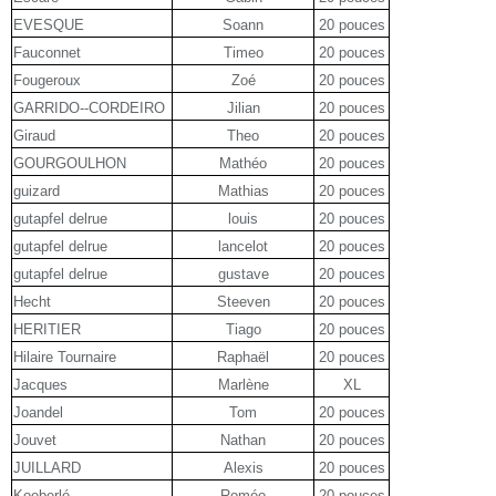
EVESQUE
Soann
20 pouces
Fauconnet
Timeo
20 pouces
Fougeroux
Zoé
20 pouces
GARRIDO--CORDEIRO
Jilian
20 pouces
Giraud
Theo
20 pouces
GOURGOULHON
Mathéo
20 pouces
guizard
Mathias
20 pouces
gutapfel delrue
louis
20 pouces
gutapfel delrue
lancelot
20 pouces
gutapfel delrue
gustave
20 pouces
Hecht
Steeven
20 pouces
HERITIER
Tiago
20 pouces
Hilaire Tournaire
Raphaël
20 pouces
Jacques
Marlène
XL
Joandel
Tom
20 pouces
Jouvet
Nathan
20 pouces
JUILLARD
Alexis
20 pouces
Koeberlé
Roméo
20 pouces