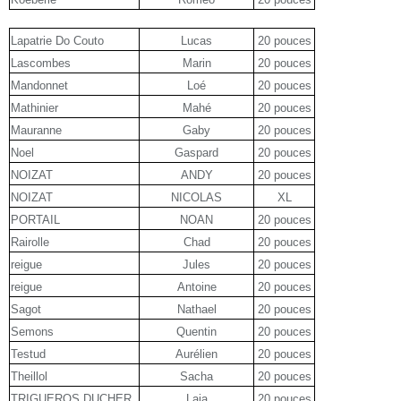
Lapatrie Do Couto
Lucas
20 pouces
Lascombes
Marin
20 pouces
Mandonnet
Loé
20 pouces
Mathinier
Mahé
20 pouces
Mauranne
Gaby
20 pouces
Noel
Gaspard
20 pouces
NOIZAT
ANDY
20 pouces
NOIZAT
NICOLAS
XL
PORTAIL
NOAN
20 pouces
Rairolle
Chad
20 pouces
reigue
Jules
20 pouces
reigue
Antoine
20 pouces
Sagot
Nathael
20 pouces
Semons
Quentin
20 pouces
Testud
Aurélien
20 pouces
Theillol
Sacha
20 pouces
TRIGUEROS DUCHER
Laia
20 pouces