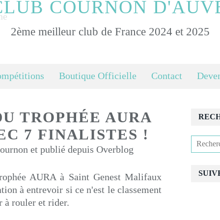
CLUB COURNON D'AUV
2ème meilleur club de France 2024 et 2025
ompétitions
Boutique Officielle
Contact
Deven
DU TROPHÉE AURA
REC
EC 7 FINALISTES !
urnon et publié depuis Overblog
SUIV
Trophée AURA à Saint Genest Malifaux
ation à entrevoir si ce n'est le classement
 à rouler et rider.