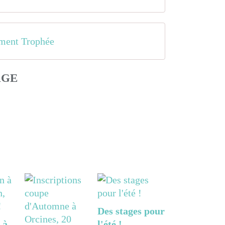
ment Trophée
AGE
Des stages pour
 à
l'été !