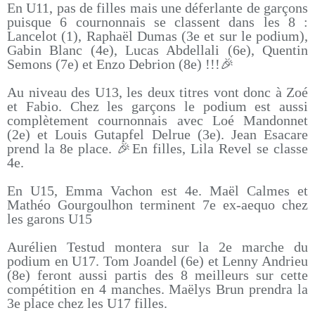
En U11, pas de filles mais une déferlante de garçons
puisque 6 cournonnais se classent dans les 8 :
Lancelot (1), Raphaël Dumas (3e et sur le podium),
Gabin Blanc (4e), Lucas Abdellali (6e), Quentin
Semons (7e) et Enzo Debrion (8e) !!!🎉
Au niveau des U13, les deux titres vont donc à Zoé
et Fabio. Chez les garçons le podium est aussi
complètement cournonnais avec Loé Mandonnet
(2e) et Louis Gutapfel Delrue (3e). Jean Esacare
prend la 8e place. 🎉En filles, Lila Revel se classe
4e.
En U15, Emma Vachon est 4e. Maël Calmes et
Mathéo Gourgoulhon terminent 7e ex-aequo chez
les garons U15
Aurélien Testud montera sur la 2e marche du
podium en U17. Tom Joandel (6e) et Lenny Andrieu
(8e) feront aussi partis des 8 meilleurs sur cette
compétition en 4 manches. Maëlys Brun prendra la
3e place chez les U17 filles.