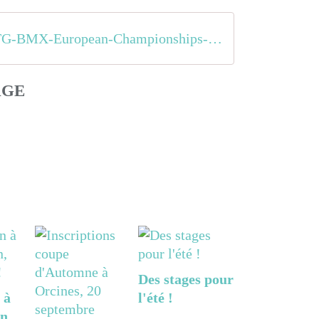
2023-TG-BMX-European-Championships-Besancon-FR-version-17
AGE
Des stages pour
 à
l'été !
n,