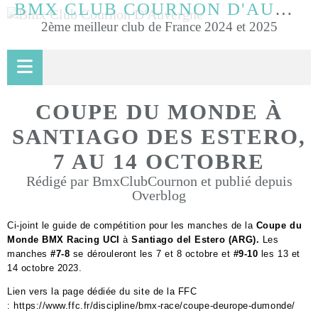
BMX CLUB COURNON D'AUVERGNE
2ème meilleur club de France 2024 et 2025
COUPE DU MONDE À
SANTIAGO DES ESTERO,
7 AU 14 OCTOBRE
Rédigé par BmxClubCournon et publié depuis
Overblog
Ci-joint le guide de compétition pour l
es manches de l
a
Coupe du
Monde BMX Racing UCI
à
Santiago del Estero (ARG
).
Les
manches
#
7-8
se dérouleront les 7 et 8 octobre et
#9-10
les
13 et
14 octobre 2023.
Lien vers la page dédiée du site de la FFC
:
https://www.ffc.fr/discipline/
bmx-race/coupe-deurope-
dumonde/