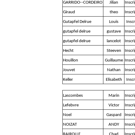
GARRIDO--CORDEIRO
Jilian
Inscr
Giraud
theo
Inscr
Gutapfel Delrue
Louis
Inscr
gutapfel delrue
gustave
Inscr
gutapfel delrue
lancelot
Inscr
Hecht
Steeven
Inscr
Houillon
Guillaume
Inscr
Jouvet
Nathan
Inscr
Keller
Elisabeth
Inscr
Lascombes
Marin
Inscr
Lefebvre
Victor
Inscr
Noel
Gaspard
Inscr
NOIZAT
ANDY
Inscr
RAIROLLE
Chad
Inscr