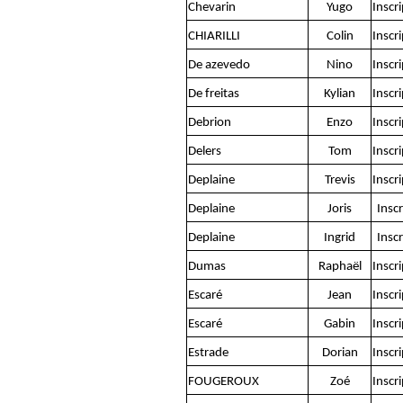
Chevarin
Yugo
Inscr
CHIARILLI
Colin
Inscr
De azevedo
Nino
Inscr
De freitas
Kylian
Inscr
Debrion
Enzo
Inscr
Delers
Tom
Inscr
Deplaine
Trevis
Inscr
Deplaine
Joris
Inscr
Deplaine
Ingrid
Inscr
Dumas
Raphaël
Inscr
Escaré
Jean
Inscr
Escaré
Gabin
Inscr
Estrade
Dorian
Inscr
FOUGEROUX
Zoé
Inscr