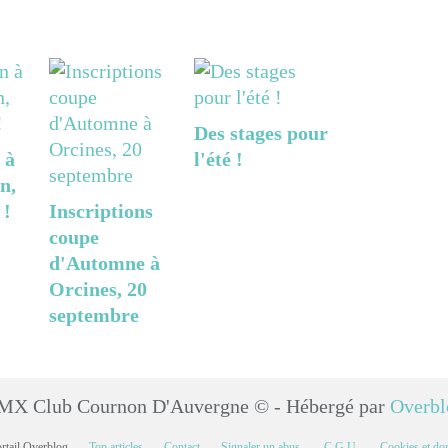
Des stages pour
 à
l'été !
n,
 !
Inscriptions
coupe
d'Automne à
Orcines, 20
septembre
MX Club Cournon D'Auvergne © - Hébergé par
Overbl
ortail Overblog
Top articles
Contact
Signaler un abus
C.G.U.
Cookies et do