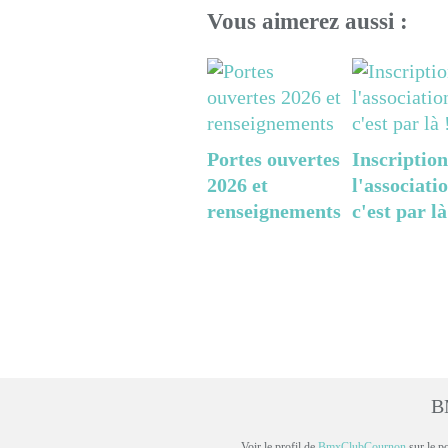
Vous aimerez aussi :
Portes ouvertes
Inscription
2026 et
l'associatio
renseignements
c'est par là
B
Voir le profil de
BmxClubCournon
sur le p