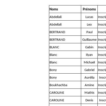
Noms
Prénoms
Abdellali
Lucas
Inscr
Abdellali
Leo
Inscr
BERTRAND
Paul
Inscr
BERTRAND
Guillaume
Inscr
BLANC
Gabin
Inscr
Blanc
Ilyan
Inscr
Blanc
Michaël
Inscr
Bony
Gabriel
Inscr
Bony
Aurélia
Inscr
Boukhachba
Amine
Inscr
CAROLINE
Mathis
Inscr
CAROLINE
Denis
Inscr