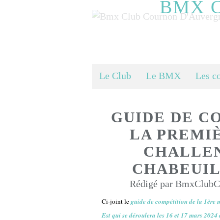
BMX 
Le Club
Le BMX
Les c
GUIDE DE C
LA PREMI
CHALLEN
CHABEUIL,
Rédigé par BmxClubCo
Ci-joint le
guide de compétition de la 1èr
Est qui se déroulera les 16 et 17 mars 202