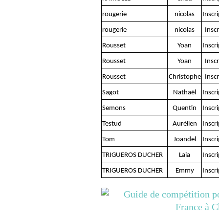
rougerie
nicolas
Inscr
rougerie
nicolas
Inscr
Rousset
Yoan
Inscr
Rousset
Yoan
Inscr
Rousset
Christophe
Inscr
Sagot
Nathaël
Inscr
Semons
Quentin
Inscr
Testud
Aurélien
Inscr
Tom
Joandel
Inscr
TRIGUEROS DUCHER
Laia
Inscr
TRIGUEROS DUCHER
Emmy
Inscr