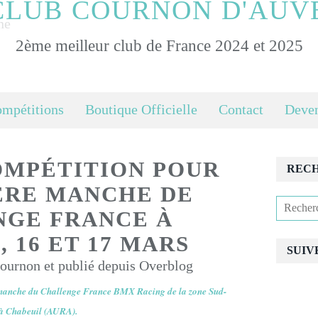
CLUB COURNON D'AUV
2ème meilleur club de France 2024 et 2025
ompétitions
Boutique Officielle
Contact
Deven
OMPÉTITION POUR
REC
ÈRE MANCHE DE
GE FRANCE À
 16 ET 17 MARS
SUIV
urnon et publié depuis Overblog
e manche du Challenge France BMX Racing de la zone Sud-
4 à Chabeuil (AURA).