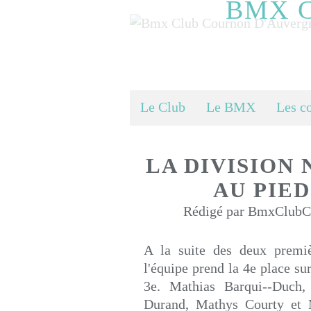
BMX 
Le Club
Le BMX
Les c
LA DIVISION
AU PIED
Rédigé par BmxClubCo
A la suite des deux premi
l'équipe prend la 4e place su
3e. Mathias Barqui--Duch,
Durand, Mathys Courty et 