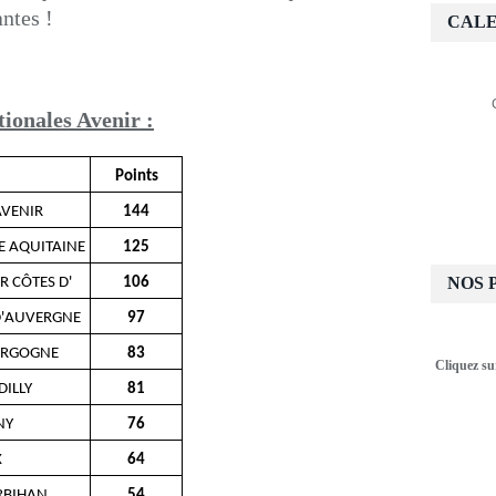
ntes !
CALE
tionales Avenir :
Points
VENIR
144
E AQUITAINE
125
NOS 
R CÔTES D'
106
D'AUVERGNE
97
URGOGNE
83
Cliquez su
DILLY
81
NY
76
X
64
RBIHAN
54