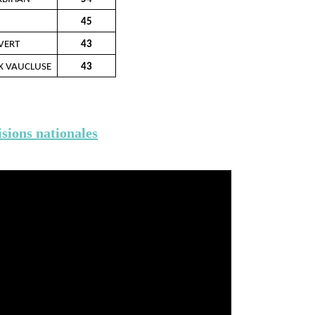
45
VERT
43
X VAUCLUSE
43
sions nationales