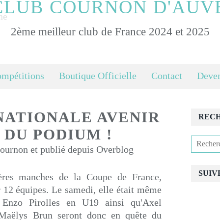
CLUB COURNON D'AUV
2ème meilleur club de France 2024 et 2025
ompétitions
Boutique Officielle
Contact
Deven
 NATIONALE AVENIR
REC
 DU PODIUM !
urnon et publié depuis Overblog
SUIV
ères manches de la Coupe de France,
r 12 équipes. Le samedi, elle était même
 Enzo Pirolles en U19 ainsi qu'Axel
Maëlys Brun seront donc en quête du