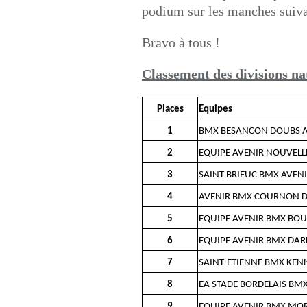
podium sur les manches suiva
Bravo à tous !
Classement des divisions na
Places
Equipes
1
BMX BESANCON DOUBS A
2
EQUIPE AVENIR NOUVELL
3
SAINT BRIEUC BMX AVENI
4
AVENIR BMX COURNON 
5
EQUIPE AVENIR BMX BO
6
EQUIPE AVENIR BMX DAR
7
SAINT-ETIENNE BMX KEN
8
EA STADE BORDELAIS BM
9
EQUIPE AVENIR BMX MO