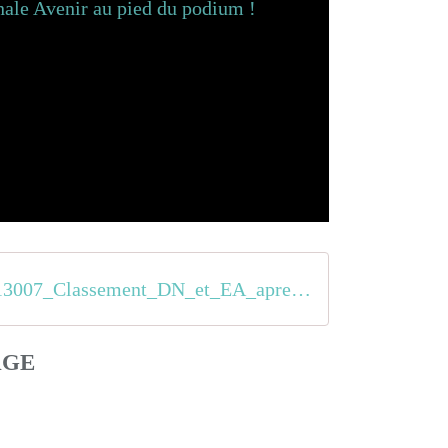
4225013007_Classement_DN_et_EA_apres_CPF_Besan_on
AGE