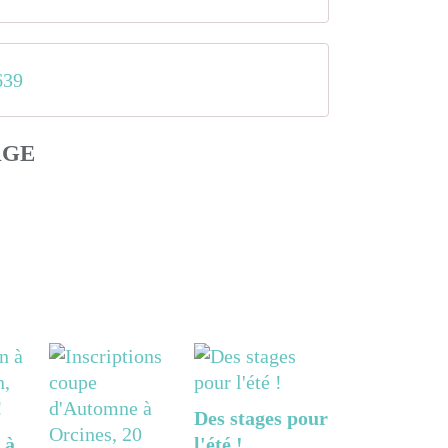
639
AGE
Des stages pour
 à
l'été !