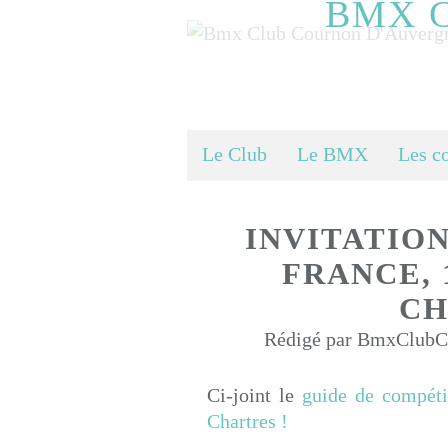
BMX 
Le Club
Le BMX
Les c
INVITATIO
FRANCE, 1
CH
Rédigé par BmxClubCo
Ci-joint le
guide de compéti
Chartres !