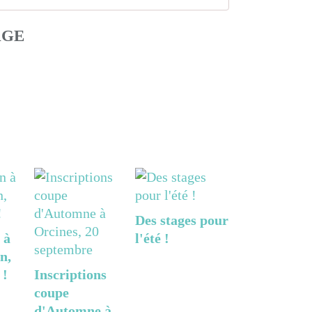
AGE
Des stages pour
 à
l'été !
n,
 !
Inscriptions
coupe
d'Automne à