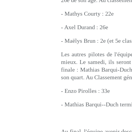
26e de son âge. Au classemen
- Mathys Courty : 22e
- Axel Durand : 26e
- Maëlys Brun : 2e (et 5e cl
Les autres pilotes de l'équip
mieux. Le samedi, ils seront
finale : Mathias Barqui-Duch,
son quart. Au Classement gén
- Enzo Pirolles : 33e
- Mathias Barqui--Duch termi
Au final, l'équipe avenir de