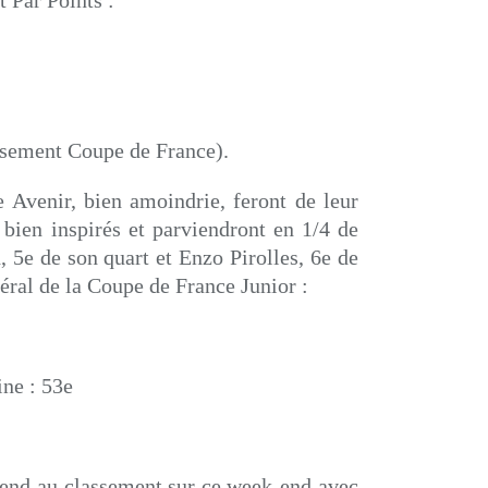
t Par Points :
assement Coupe de France).
e Avenir, bien amoindrie, feront de leur
 bien inspirés et parviendront en 1/4 de
 5e de son quart et Enzo Pirolles, 6e de
éral de la Coupe de France Junior :
ne : 53e
scend au classement sur ce week-end avec