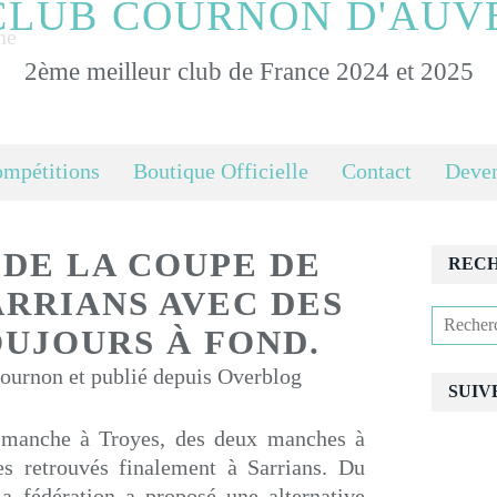
CLUB COURNON D'AUV
2ème meilleur club de France 2024 et 2025
ompétitions
Boutique Officielle
Contact
Deven
 DE LA COUPE DE
REC
ARRIANS AVEC DES
OUJOURS À FOND.
urnon et publié depuis Overblog
SUIV
e manche à Troyes, des deux manches à
 retrouvés finalement à Sarrians. Du
a fédération a proposé une alternative