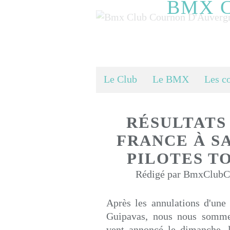
BMX 
Le Club
Le BMX
Les c
RÉSULTATS
FRANCE À S
PILOTES T
Rédigé par BmxClubCo
Après les annulations d'un
Guipavas, nous nous sommes
vent annoncé le dimanche, l