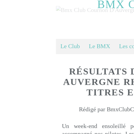
BMX 
Le Club
Le BMX
Les c
RÉSULTATS
AUVERGNE RH
TITRES E
Rédigé par BmxClubCo
Un week-end ensoleillé
accompagné nos pilotes. Les o