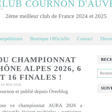
CLUB COURNON D'AUV
2ème meilleur club de France 2024 et 2025
ompétitions
Boutique Officielle
Contact
Deven
 DU CHAMPIONNAT
REC
ÔNE ALPES 2026, 6
T 16 FINALES !
24 MAI 2026
SUIV
urnon et publié depuis Overblog
 pour ce championnat AURA 2026 a
bjectifs étaient multiples : participer,