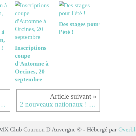
Des stages pour
 à
l'été !
n,
 !
Inscriptions
coupe
d'Automne à
Orcines, 20
septembre
s de Coupe d'Europe à La Chapelle Saint-Mesmin, 6 finales et 4 podiums !
2 nouveaux nationaux ! Gabin et Mathis
MX Club Cournon D'Auvergne © - Hébergé par
Overbl