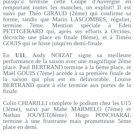
puisqu'il termine cette Coupe d'Auvergne en
remportant toutes les manches, un exploit! Il est
suivi par Théo GIRAUD (2ème) qui confirme sa
forme, tandis que Marin LASCOMBES, régulier,
termine 7ème. Mention spéciale à Eden
PETITGERARD qui, après ses efforts à Orcines,
décroche une place en finale (8ème), et à Timéo
GOUIS qui se hisse jusqu'en demi-finale.
En
U11
, Andy NOIZAT signe sa meilleure
performance de la saison avec une magnifique 2ème
place. Paul BERTRAND termine à la 6ème place, et
Maël GOUIS (7ème) accède à sa première finale de
la saison qui plus est en défavorable. Louise
BERTRAND quant à elle termine aux portes de la
finale.
Colin CHIARILLI complète le podium chez les U15
(3ème), suivi par Mahé MARMELO (7ème) et
Nathan JOUVET(8ème). Hugo PONCHARAL
termine à une frustrante mais prometteuse 5ème
place en demi.