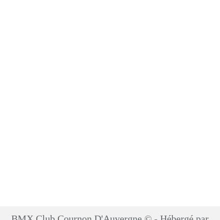
BMX Club Cournon D'Auvergne © - Hébergé par