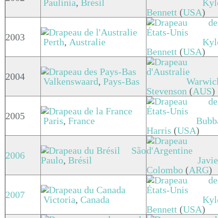
Paulinia
,
Brésil
Kyl
Bennett
(
USA
)
2003
Perth
,
Australie
Kyl
Bennett
(
USA
)
2004
Valkenswaard
,
Pays-Bas
Warwic
Stevenson
(
AUS
)
2005
Paris
,
France
Bubb
Harris
(
USA
)
São
2006
Paulo
,
Brésil
Javie
Colombo
(
ARG
)
2007
Victoria
,
Canada
Kyl
Bennett
(
USA
)