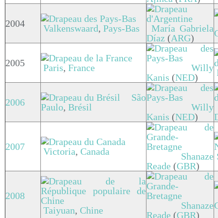
2004
Valkenswaard
,
Pays-Bas
María Gabriela
Díaz
(
ARG
)
2005
Paris
,
France
Willy
Kanis
(
NED
)
São
2006
Paulo
,
Brésil
Willy
Kanis
(
NED
)
2007
Victoria
,
Canada
Shanaze
Reade
(
GBR
)
2008
Shanaze
Taiyuan
,
Chine
Reade
(
GBR
)