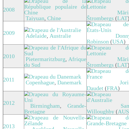
2008
Māri
Taiyuan
,
Chine
Štrombergs
(
LAT
2009
Adelaide
,
Australie
Donn
Robinson
(
USA
)
2010
Pietermaritzburg
,
Afrique
Māri
du Sud
Štrombergs
(
LAT
2011
Copenhague
,
Danemark
Jori
Daudet
(
FRA
)
2012
Birmingham
,
Grande-
Sa
Bretagne
Willoughby
(
AUS
2013