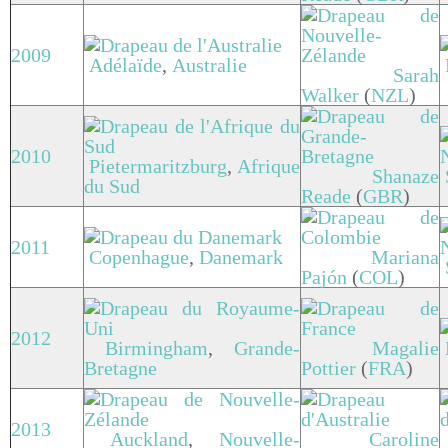
2009
Adélaïde
,
Australie
Sarah
Walker
(
NZL
)
2010
Pietermaritzburg
,
Afrique
Shanaze
du Sud
Reade
(
GBR
)
2011
Copenhague
,
Danemark
Mariana
Pajón
(
COL
)
2012
Birmingham
,
Grande-
Magalie
Bretagne
Pottier
(
FRA
)
2013
Auckland
,
Nouvelle-
Caroline