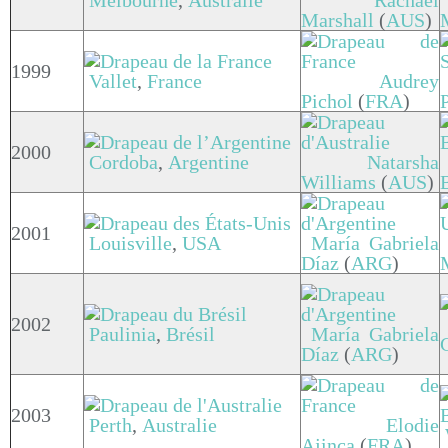
Melbourne
,
Australie
Rachael
Marshall
(
AUS
)
1999
Vallet
,
France
Audrey
Pichol
(
FRA
)
2000
Cordoba
,
Argentine
Natarsha
Williams
(
AUS
)
2001
Louisville
,
USA
María Gabriela
Díaz
(
ARG
)
2002
Paulinia
,
Brésil
María Gabriela
Díaz
(
ARG
)
2003
Perth
,
Australie
Elodie
Ajinca
(
FRA
)