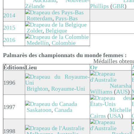
Auckland
,
Nouvelle-
Lia
Zélande
Phillips
(
GBR
)
2014
Rotterdam
,
Pays-Bas
2015
Zolder
,
Belgique
2016
Medellín
,
Colombie
Palmarès des championnats du monde femmes :
Médailles obten
Éditions
Lieu
Or
1996
Natarsha
Brighton
,
Royaume-Uni
Williams
(
AUS
)
1997
Saskatoon
,
Canada
Michelle
Cairns
(
USA
)
1998