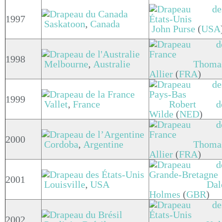
1997
Saskatoon
,
Canada
John Purse
(
USA
1998
Melbourne
,
Australie
Thoma
Allier
(
FRA
)
1999
Vallet
,
France
Robert d
Wilde
(
NED
)
2000
Cordoba
,
Argentine
Thoma
Allier
(
FRA
)
2001
Louisville
,
USA
Dal
Holmes
(
GBR
)
2002