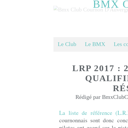
BMX 
Le Club
Le BMX
Les c
LRP 2017 :
QUALIFI
RÉ
Rédigé par BmxClubCo
La liste de référence (L.R.
cournonnais sont donc conc
pilotes ont gagné sur la piste