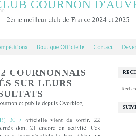
CLUB COURNON D'AUV
2ème meilleur club de France 2024 et 2025
ompétitions
Boutique Officielle
Contact
Deven
 22 COURNONNAIS
REC
ÉS SUR LEURS
SULTATS
urnon et publié depuis Overblog
SUIV
P.) 2017
officielle vient de sortir. 22
ernés dont 21 encore en activité. Ces
, avec leurs résultats le droit d'être sur