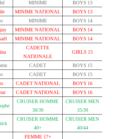
hé
MINIME
BOYS 13
ile
MINIME NATIONAL
BOYS 13
éo
MINIME
BOYS 14
guy
MINIME NATIONAL
BOYS 14
kaël
MINIME NATIONAL
BOYS 14
CADETTE
ina
GIRLS 15
NATIONALE
onin
CADET
BOYS 15
éo
CADET
BOYS 15
to
CADET NATIONAL
BOYS 16
hur
CADET NATIONAL
BOYS 16
CRUISER HOMME
CRUISER MEN
tophe
30/39
35/39
CRUISER HOMME
CRUISER MEN
nick
40+
40/44
FEMME 17+