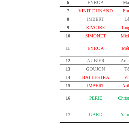
6
EYROA
Ma
7
VINIT DUNAND
Em
8
IMBERT
L
9
RIVOIRE
Tan
10
SIMONET
Mic
11
EYROA
Mél
12
AUBIER
Ant
13
GOUJON
T
14
BALLESTRA
Vi
15
IMBERT
Art
16
PERIE
Chris
17
GARD
Yan