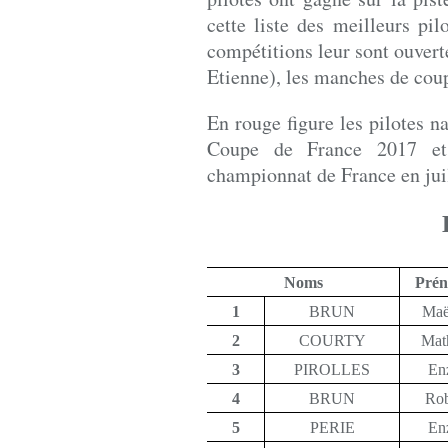
cette liste des meilleurs pil
compétitions leur sont ouverte
Etienne), les manches de cou
En rouge figure les pilotes na
Coupe de France 2017 et 
championnat de France en juil
Noms
Pré
1
BRUN
Maë
2
COURTY
Mat
3
PIROLLES
En
4
BRUN
Ro
5
PERIE
En