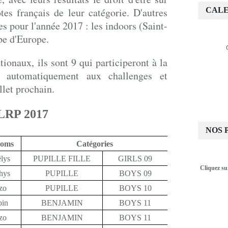
otes français de leur catégorie. D'autres
CALE
s pour l'année 2017 : les indoors (Saint-
pe d'Europe.
tionaux, ils sont 9 qui participeront à la
automatiquement aux challenges et
let prochain.
LRP 2017
NOS 
noms
Catégories
lys
PUPILLE FILLE
GIRLS 09
Cliquez su
hys
PUPILLE
BOYS 09
zo
PUPILLE
BOYS 10
bin
BENJAMIN
BOYS 11
zo
BENJAMIN
BOYS 11