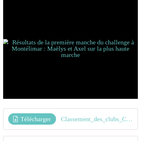
Télécharger
Classement_des_clubs_Challenge_France_Sud_Est_2018