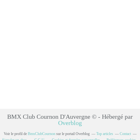
BMX Club Cournon D'Auvergne © - Hébergé par
Overblog
Voir le profil de
BmxClubCournon
sur le portail Overblog
Top articles
Contact
Signaler un abus
C.G.U.
Cookies et données personnelles
Préférences cookies