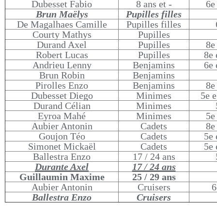
Dubesset Fabio
8 ans et -
6e
Brun Maëlys
Pupilles filles
De Magalhaes Camille
Pupilles filles
Courty Mathys
Pupilles
Durand Axel
Pupilles
8e
Robert Lucas
Pupilles
8e 
Andrieu Lenny
Benjamins
6e 
Brun Robin
Benjamins
Pirolles Enzo
Benjamins
8e
Dubesset Diego
Minimes
5e e
Durand Célian
Minimes
Eyroa Mahé
Minimes
5e
Aubier Antonin
Cadets
8e
Goujon Téo
Cadets
5e 
Simonet Mickaël
Cadets
5e 
Ballestra Enzo
17 / 24 ans
Durante Axel
17 / 24 ans
Guillaumin Maxime
25 / 29 ans
Aubier Antonin
Cruisers
6
Ballestra Enzo
Cruisers