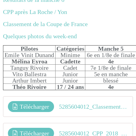
CPP après La Roche / Yon
Classement de la Coupe de France
Quelques photos du week-end
Pilotes
Catégories
Manche 5
Emile Vinit Dunand
Minime
6e en 1/8e de finale
Mélina Eyroa
Cadette
4e
Tanguy Rivoire
Cadet
7e 1/8e de finale
Vito Ballestra
Junior
5e en manche
Arthur Imbert
Junior
blessé
Théo Rivoire
17 / 24 ans
4e
Télécharger
5285604012_Classement_General_Coupe_de_France_BMX_2018
Télécharger
5285604012_CPP_2018_National_apres_La_Roche_sur_Yon