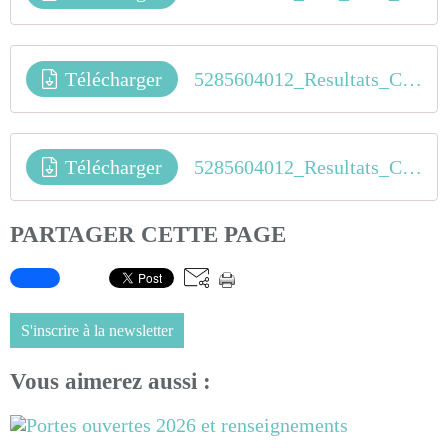
Télécharger
5285604012_Resultats_Coupe_de_France_BMX_2018_La_Roche_sur_Yon_PDLL_6eme_Manche
Télécharger
5285604012_Resultats_Coupe_de_France_BMX_2018_La_Roche_sur_Yon_PDLL_5eme_Manche(1)
PARTAGER CETTE PAGE
S'inscrire à la newsletter
Vous aimerez aussi :