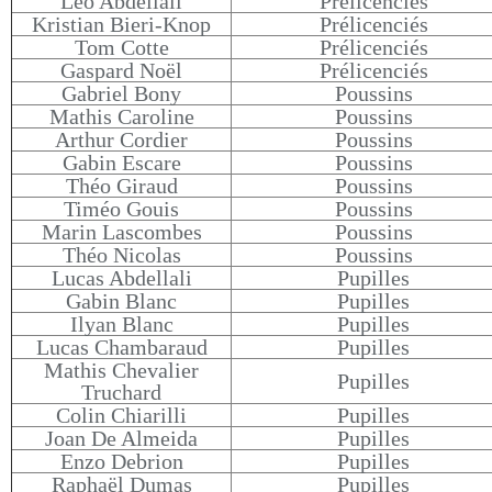
Léo Abdellali
Prélicenciés
Kristian Bieri-Knop
Prélicenciés
Tom Cotte
Prélicenciés
Gaspard Noël
Prélicenciés
Gabriel Bony
Poussins
Mathis Caroline
Poussins
Arthur Cordier
Poussins
Gabin Escare
Poussins
Théo Giraud
Poussins
Timéo Gouis
Poussins
Marin Lascombes
Poussins
Théo Nicolas
Poussins
Lucas Abdellali
Pupilles
Gabin Blanc
Pupilles
Ilyan Blanc
Pupilles
Lucas Chambaraud
Pupilles
Mathis Chevalier
Pupilles
Truchard
Colin Chiarilli
Pupilles
Joan De Almeida
Pupilles
Enzo Debrion
Pupilles
Raphaël Dumas
Pupilles