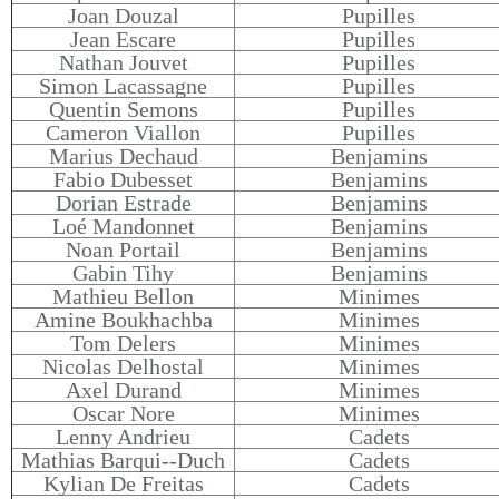
Joan Douzal
Pupilles
Jean Escare
Pupilles
Nathan Jouvet
Pupilles
Simon Lacassagne
Pupilles
Quentin Semons
Pupilles
Cameron Viallon
Pupilles
Marius Dechaud
Benjamins
Fabio Dubesset
Benjamins
Dorian Estrade
Benjamins
Loé Mandonnet
Benjamins
Noan Portail
Benjamins
Gabin Tihy
Benjamins
Mathieu Bellon
Minimes
Amine Boukhachba
Minimes
Tom Delers
Minimes
Nicolas Delhostal
Minimes
Axel Durand
Minimes
Oscar Nore
Minimes
Lenny Andrieu
Cadets
Mathias Barqui--Duch
Cadets
Kylian De Freitas
Cadets